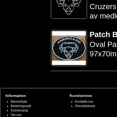
Cruzers 
av medle
Patch 
Oval Pat
97x70m
Information
Kundservice
Bannerbyte
Kontakta oss
Betalningssätt
Översiktskarta
Evenemang
Om oss