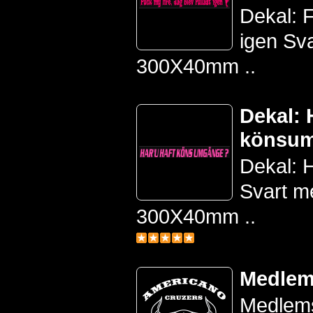
Dekal: F
igen Sva
300X40mm ..
Dekal: 
könsu
Dekal: 
Svart m
300X40mm ..
Medlem
Medlems