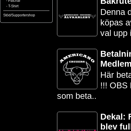
Bakrut
- Patchar
- T-Shirt
Denna d
Stöd/Supportershop
köpas a
val upp 
Betalni
Medlem
Här beta
!!! OBS
som beta..
Dekal: 
blev ful