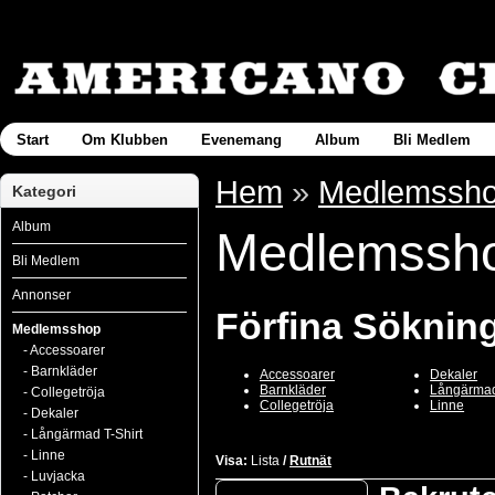
Start
Om Klubben
Evenemang
Album
Bli Medlem
Hem
»
Medlemssh
Kategori
Album
Medlemssh
Bli Medlem
Annonser
Förfina Söknin
Medlemsshop
- Accessoarer
- Barnkläder
Accessoarer
Dekaler
Barnkläder
Långärmad
- Collegetröja
Collegetröja
Linne
- Dekaler
- Långärmad T-Shirt
- Linne
Visa:
Lista
/
Rutnät
- Luvjacka