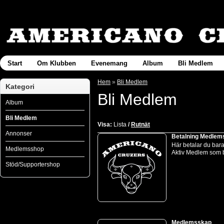
Start
Om Klubben
Evenemang
Album
Bli Medlem
Hem
»
Bli Medlem
Kategori
Bli Medlem
Album
Bli Medlem
Visa:
Lista
/
Rutnät
Annonser
Betalning Medle
Här betalar du bara
Medlemsshop
Aktiv Medlem som b
Stöd/Supportershop
Medlemsskap