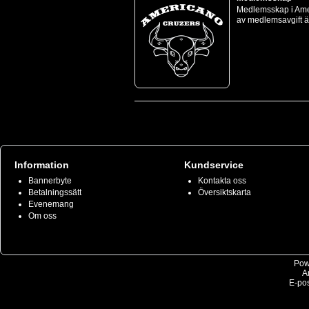
Medlemsskap i Amer
av medlemsavgift är
Information
Kundservice
Bannerbyte
Kontakta oss
Betalningssätt
Översiktskarta
Evenemang
Om oss
Pow
A
E-pos